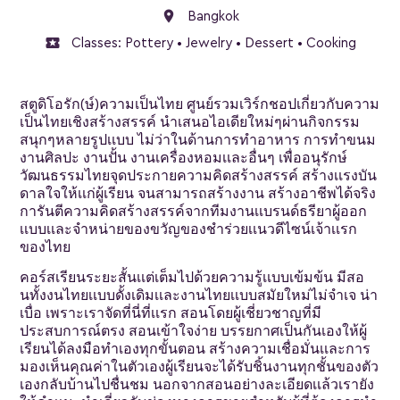
location_on
Bangkok
local_activity
Classes:
Pottery
•
Jewelry
•
Dessert
•
Cooking
สตูดิโอรัก(ษ์)ความเป็นไทย ศูนย์รวมเวิร์กชอปเกี่ยวกับความ
เป็นไทยเชิงสร้างสรรค์ นำเสนอไอเดียใหม่ๆผ่านกิจกรรม
สนุกๆหลายรูปเเบบ ไม่ว่าในด้านการทำอาหาร การทำขนม
งานศิลปะ งานปั้น งานเครื่องหอมเเละอื่นๆ เพื่ออนุรักษ์
วัฒนธรรมไทยจุดประกายความคิดสร้างสรรค์ สร้างเเรงบัน
ดาลใจให้เเก่ผู้เรียน จนสามารถสร้างงาน สร้างอาชีพได้จริง
การันตีความคิดสร้างสรรค์จากทีมงานเเบรนด์ธรียาผู้ออก
เเบบเเละจำหน่ายของขวัญของชำร่วยเเนวดีไซน์เจ้าเเรก
ของไทย
คอร์สเรียนระยะสั้นเเต่เต็มไปด้วยความรู้เเบบเข้มข้น มีสอ
นทั้งงนไทยเเบบดั้งเดิมเเละงานไทยเเบบสมัยใหม่ไม่จำเจ น่า
เบื่อ เพราะเราจัดที่นี่ที่เเรก สอนโดยผู้เชี่ยวชาญที่มี
ประสบการณ์ตรง สอนเข้าใจง่าย บรรยกาศเป็นกันเองให้ผู้
เรียนได้ลงมือทำเองทุกขั้นตอน สร้างความเชื่อมั่นเเละการ
มองเห็นคุณค่าในตัวเองผู้เรียนจะได้รับชิ้นงานทุกชั้นของตัว
เองกลับบ้านไปชื่นชม นอกจากสอนอย่างละเอียดเเล้วเรายัง