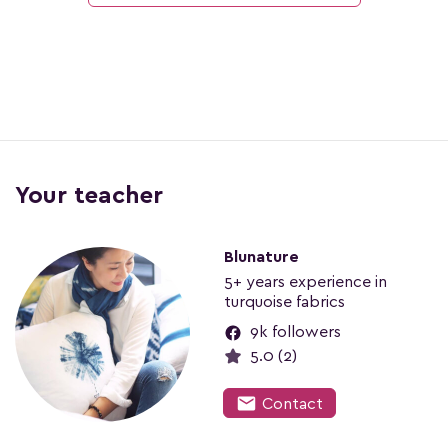
Your teacher
Blunature
5+ years experience in
turquoise fabrics
9k followers
5.0 (2)
mail
Contact