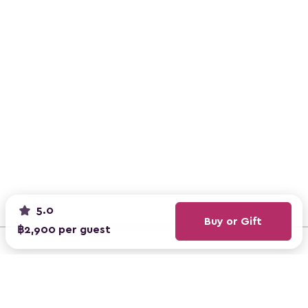
5.0
Buy or Gift
฿2,900 per guest
ClassBento Australia
ClassBento UK