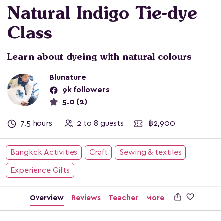
Natural Indigo Tie-dye
Class
Learn about dyeing with natural colours
Blunature
9k followers
5.0 (2)
7.5 hours
2 to 8 guests
฿2,900
Bangkok Activities
Craft
Sewing & textiles
Experience Gifts

Overview
Reviews
Teacher
More