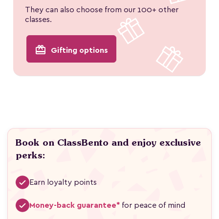
They can also choose from our 100+ other
classes.
redeem
Gifting options
Book on ClassBento and enjoy exclusive
perks:
Earn loyalty points
Money-back guarantee*
for peace of mind