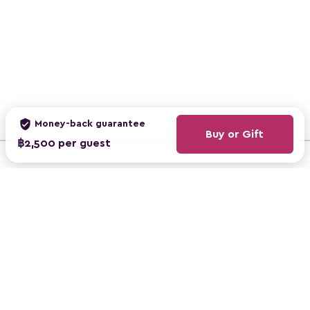
verified_user
Money-back guarantee
Buy or Gift
฿2,500 per guest
ClassBento Australia
ClassBento UK
ClassBento US